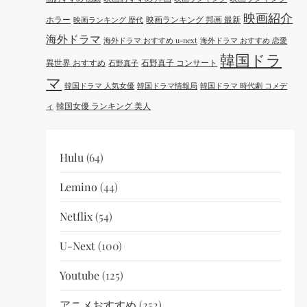
映画紹介
ホラー
映画ランキング 邦画 最新
映画ランキング 歴代
海外ドラマ
海外ドラマ おすすめ u-next
海外ドラマ おすすめ 恋愛
韓国ドラ
異世界 おすすめ
石野真子 コンサート
石野真子
マ
韓国ドラマ 人気女優
韓国ドラマ情報局
韓国ドラマ 時代劇 コメデ
韓国女優 ランキング 美人
ィ
Hulu
(64)
Lemino
(44)
Netflix
(54)
U-Next
(100)
Youtube
(125)
アニメおすすめ
(252)