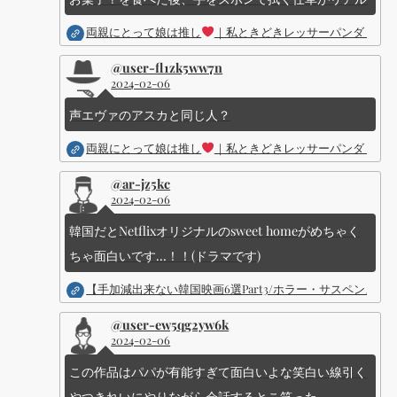
両親にとって娘は推し
｜私ときどきレッサーパンダ ｜Dis
@user-fl1zk5ww7n
2024-02-06
声エヴァのアスカと同じ人？
両親にとって娘は推し
｜私ときどきレッサーパンダ ｜Dis
@ar-jz5kc
2024-02-06
韓国だとNetflixオリジナルのsweet homeがめちゃく
ちゃ面白いです...！！(ドラマです)
【手加減出来ない韓国映画6選Part3/ホラー・サスペン
@user-ew5qg2yw6k
2024-02-06
この作品はパパが有能すぎて面白いよな笑白い線引く
やつきれいにやりながら会話するとこ笑った