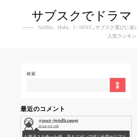
Skip
サブスクでドラマ
to
content
Netflix、Hulu、U-NEXT…サブ
人気ランキン
検索
検
索
最近のコメント
@user-jw6dh2qq9g
2024-02-06
お菓子？を食べた後、手をズボンで拭く仕草がリアル