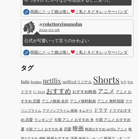
両親にとって娘は推し
｜私ときどきレッサーパンダ ｜Dis
@rokettoreimunofan
2024-02-06
公式が可愛いって言うのかわよい
両親にとって娘は推し
｜私ときどきレッサーパンダ ｜Dis
タグ
Shorts
netflix
hulu
netflixオリジナル
tvN
tvn
lemino
おすすめ
アニメ
おすすめ映画
ドラマ
アニメ お
U-Next
すすめ 恋愛
アニメ映画 名作
アニメ無料動画
アニメ 無料視聴
アマ
ドラマ
ドラマおすす
ゾンプライム
アマゾンプライム 映画
キムテリ
め 恋愛
ランキング
今期 アニメ おすすめ 冬
今期 アニメ おすすめ
映画
夏
恋愛
今期 アニメ おすすめ 春
映画おすすめ netflix アニメ
映
映画おすすめ 洋画
映画ランキング
画おすすめ 感動
映画ランキング