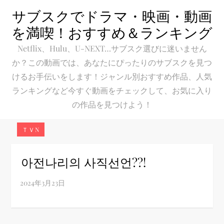
Skip
サブスクでドラマ・映画・動画
to
を満喫！おすすめ＆ランキング
content
Netflix、Hulu、U-NEXT…サブスク選びに迷いません
か？この動画では、あなたにぴったりのサブスクを見つ
けるお手伝いをします！ジャンル別おすすめ作品、人気
ランキングなど今すぐ動画をチェックして、お気に入り
の作品を見つけよう！
ＴＶN
아전나리의 사직선언??!