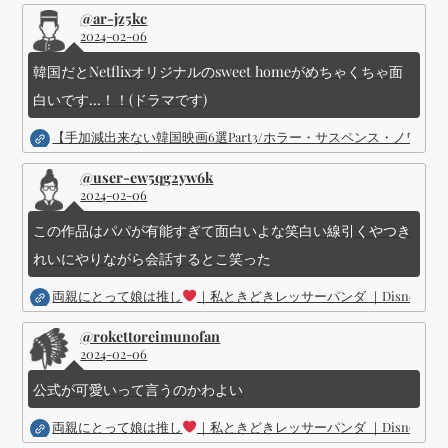
@ar-jz5kc
2024-02-06
韓国だとNetflixオリジナルのsweet homeがめちゃくちゃ面
白いです...！！(ドラマです)
【手加減出来ない韓国映画6選Part3/ホラー・サスペンス・ノワ
@user-ew5qg2yw6k
2024-02-06
この作品はパパが有能すぎて面白いよな笑白い線引くやつき
れいにやりながら会話するとこ笑った
両親にとって娘は推し
｜私ときどきレッサーパンダ ｜Disney (
@rokettoreimunofan
2024-02-06
公式が可愛いって言うのかわよい
両親にとって娘は推し
｜私ときどきレッサーパンダ ｜Disney (