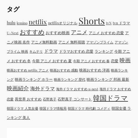
タグ
Shorts
netflix
hulu
netflixオリジナル
tvN
tvn ドラマ
lemino
おすすめ
アニメ
おすすめ映画
アニメ おすすめ 恋愛
ア
U-Next
ニメ映画 名作
アニメ無料動画
アニメ 無料視聴
アマゾンプライム
アマゾン
ドラマ
ドラマおすすめ 恋愛
ランキング
今期 アニ
プライム 映画
キムテリ
映画
メ おすすめ 冬
今期 アニメ おすすめ 夏
恋愛
今期 アニメ おすすめ 春
映画おすすめ 洋画
映画おすすめ netflix アニメ
映画おすすめ 感動
映画ランキ
映画ランキング ホラー
映画ランキング 邦画 最新
ング
映画ランキング 歴代
映画紹介
海外ドラマ
海外ドラマ おすすめ u-next
海外ドラマ おすすめ
韓国ドラマ
異世界 おすすめ
石野真子 コンサート
恋愛
石野真子
韓国女優 ラ
韓国ドラマ 人気女優
韓国ドラマ情報局
韓国ドラマ 時代劇 コメディ
ンキング 美人