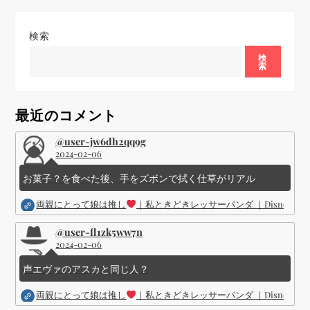
検索
検
索
最近のコメント
@user-jw6dh2qq9g
2024-02-06
お菓子？を食べた後、手をズボンで拭く仕草がリアル
両親にとって娘は推し
｜私ときどきレッサーパンダ ｜Disney (
@user-fl1zk5ww7n
2024-02-06
声エヴァのアスカと同じ人？
両親にとって娘は推し
｜私ときどきレッサーパンダ ｜Disney (