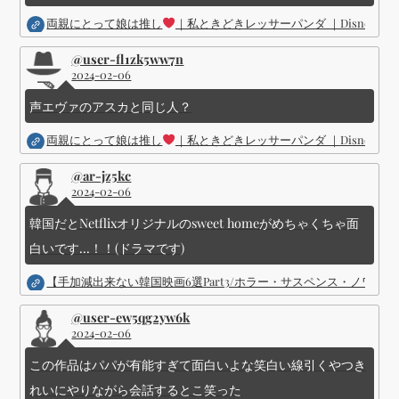
り
両親にとって娘は推し
｜私ときどきレッサーパンダ ｜Disney (
@user-fl1zk5ww7n
2024-02-06
声エヴァのアスカと同じ人？
両親にとって娘は推し
｜私ときどきレッサーパンダ ｜Disney (
@ar-jz5kc
2024-02-06
韓国だとNetflixオリジナルのsweet homeがめちゃくちゃ面
白いです...！！(ドラマです)
【手加減出来ない韓国映画6選Part3/ホラー・サスペンス・ノワ
@user-ew5qg2yw6k
2024-02-06
この作品はパパが有能すぎて面白いよな笑白い線引くやつき
れいにやりながら会話するとこ笑った