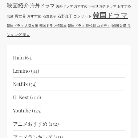
映画紹介
海外ドラマ
海外ドラマ おすすめ u-next
海外ドラマ おすすめ
韓国ドラマ
異世界 おすすめ
石野真子 コンサート
恋愛
石野真子
韓国女優 ラ
韓国ドラマ 人気女優
韓国ドラマ情報局
韓国ドラマ 時代劇 コメディ
ンキング 美人
Hulu
(64)
Lemino
(44)
Netflix
(54)
U-Next
(100)
Youtube
(125)
アニメおすすめ
(252)
アニメランキング
(411)