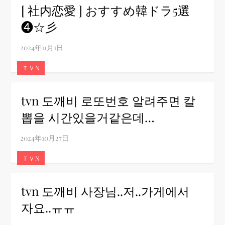
[ 社内恋愛 ] おすすめ韓ドラ5選
❹☆彡
ＴＶN
tvn 도깨비 로또번호 알려주면 칼
뽑을 시간있을거같은데…
ＴＶN
tvn 도깨비 사장님..저..가게에서
자요..ㅠㅠ