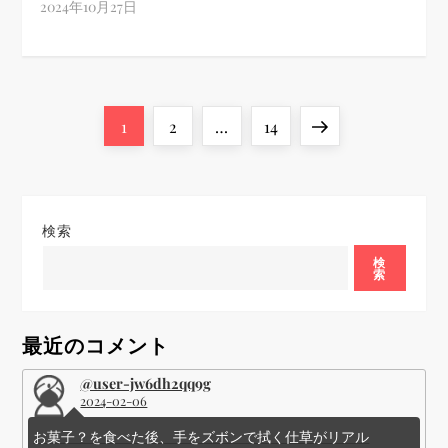
投
Page
Page
Page
Next
1
2
…
14
稿
page
の
検索
ペ
検
索
ー
最近のコメント
ジ
@user-jw6dh2qq9g
送
2024-02-06
お菓子？を食べた後、手をズボンで拭く仕草がリアル