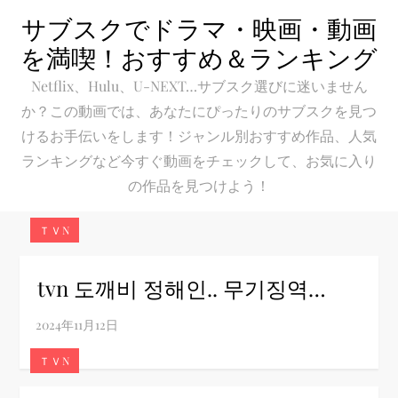
Skip
サブスクでドラマ・映画・動画
to
を満喫！おすすめ＆ランキング
content
Netflix、Hulu、U-NEXT…サブスク選びに迷いません
か？この動画では、あなたにぴったりのサブスクを見つ
けるお手伝いをします！ジャンル別おすすめ作品、人気
ランキングなど今すぐ動画をチェックして、お気に入り
の作品を見つけよう！
ＴＶN
tvn 도깨비 정해인.. 무기징역…
ＴＶN