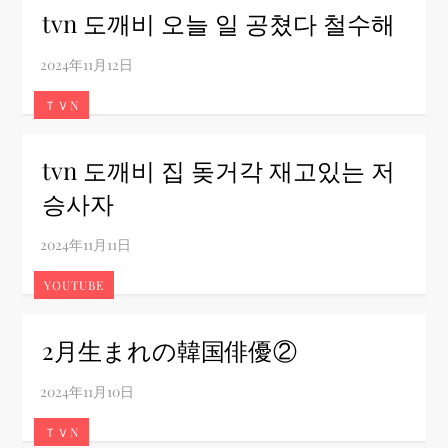
tvn 도깨비 오늘 일 공쳤다 철수해
ＴＶN
tvn 도깨비 집 돚거각 재고있는 저
승사자
YOUTUBE
2月生まれの韓国俳優②
ＴＶN