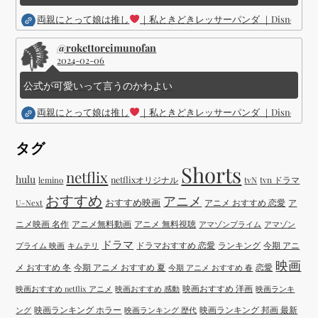
両親にとって娘は推し
｜私ときどきレッサーパンダ ｜Disney (
@rokettoreimunofan
2024-02-06
公式が可愛いって言うのかわよい
両親にとって娘は推し
｜私ときどきレッサーパンダ ｜Disney (
タグ
Shorts
netflix
hulu
netflixオリジナル
tvN
tvn ドラマ
lemino
おすすめ
アニメ
おすすめ映画
アニメ おすすめ 恋愛
ア
U-Next
ニメ映画 名作
アニメ無料動画
アニメ 無料視聴
アマゾンプライム
アマゾン
ドラマ
ドラマおすすめ 恋愛
ランキング
今期 アニ
プライム 映画
キムテリ
映画
メ おすすめ 冬
今期 アニメ おすすめ 夏
恋愛
今期 アニメ おすすめ 春
映画おすすめ 洋画
映画おすすめ netflix アニメ
映画おすすめ 感動
映画ランキ
映画ランキング ホラー
映画ランキング 邦画 最新
ング
映画ランキング 歴代