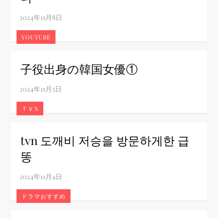
YOUTUBE
子役出身の韓国女優①
ＴＶN
tvn 도깨비 저승을 방문하게한 급
똥
ドラマおすすめ