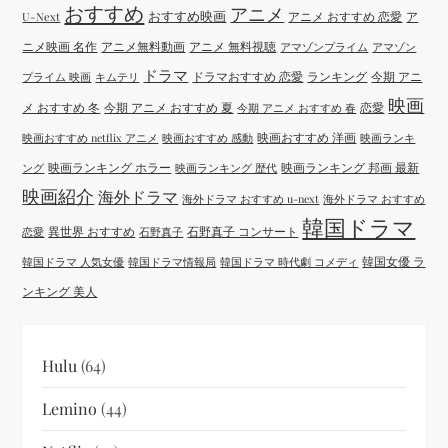
おすすめ
アニメ
おすすめ映画
アニメ おすすめ 恋愛
ア
U-Next
ニメ映画 名作
アニメ無料動画
アニメ 無料視聴
アマゾンプライム
アマゾン
ドラマ
ドラマおすすめ 恋愛
ランキング
今期 アニ
プライム 映画
キムテリ
映画
メ おすすめ 冬
今期 アニメ おすすめ 夏
恋愛
今期 アニメ おすすめ 春
映画おすすめ 洋画
映画おすすめ netflix アニメ
映画おすすめ 感動
映画ランキ
映画ランキング ホラー
映画ランキング 邦画 最新
ング
映画ランキング 歴代
映画紹介
海外ドラマ
海外ドラマ おすすめ u-next
海外ドラマ おすすめ
韓国ドラマ
異世界 おすすめ
石野真子 コンサート
恋愛
石野真子
韓国女優 ラ
韓国ドラマ 人気女優
韓国ドラマ情報局
韓国ドラマ 時代劇 コメディ
ンキング 美人
Hulu
(64)
Lemino
(44)