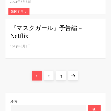
韓国ドラマ
『マスクガール』予告編 –
Netflix
投
Page
Page
Page
Next
1
2
3
稿
page
の
検索
検