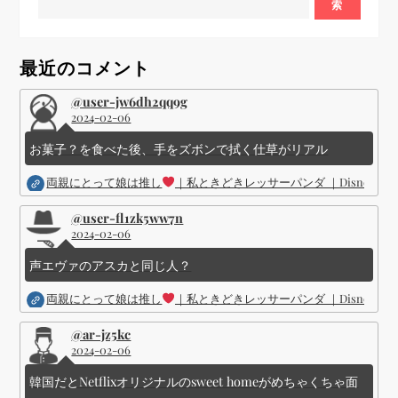
ペ
索
ー
最近のコメント
ジ
@user-jw6dh2qq9g
送
2024-02-06
お菓子？を食べた後、手をズボンで拭く仕草がリアル
り
両親にとって娘は推し
｜私ときどきレッサーパンダ ｜Disney (
@user-fl1zk5ww7n
2024-02-06
声エヴァのアスカと同じ人？
両親にとって娘は推し
｜私ときどきレッサーパンダ ｜Disney (
@ar-jz5kc
2024-02-06
韓国だとNetflixオリジナルのsweet homeがめちゃくちゃ面