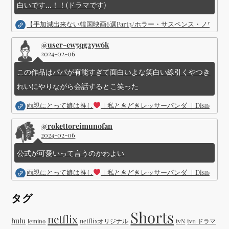
白いです...！！(ドラマです)
【手加減出来ない韓国映画6選Part3/ホラー・サスペンス・ノワ
@user-ew5qg2yw6k
2024-02-06
この作品はパパが有能すぎて面白いよな笑白い線引くやつき
れいにやりながら会話するとこ笑った
両親にとって娘は推し
｜私ときどきレッサーパンダ ｜Disney (
@rokettoreimunofan
2024-02-06
公式が可愛いって言うのかわよい
両親にとって娘は推し
｜私ときどきレッサーパンダ ｜Disney (
タグ
Shorts
netflix
hulu
netflixオリジナル
tvN
tvn ドラマ
lemino