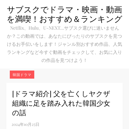
Skip
サブスクでドラマ・映画・動画
to
を満喫！おすすめ＆ランキング
content
Netflix、Hulu、U-NEXT…サブスク選びに迷いません
か？この動画では、あなたにぴったりのサブスクを見つ
けるお手伝いをします！ジャンル別おすすめ作品、人気
ランキングなど今すぐ動画をチェックして、お気に入り
の作品を見つけよう！
韓国ドラマ
[ドラマ紹介] 父を亡くしヤクザ
組織に足を踏み入れた韓国少女
の話