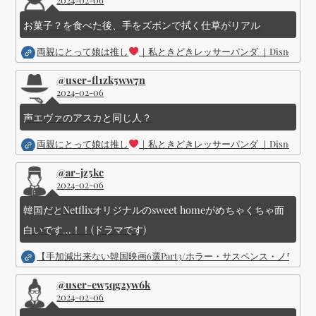
送
お菓子？を食べた後、手をズボンで拭く仕草がリアル
り
両親にとって娘は推し
｜私ときどきレッサーパンダ ｜Disney (
@user-fl1zk5ww7n
2024-02-06
声エヴァのアスカと同じ人？
両親にとって娘は推し
｜私ときどきレッサーパンダ ｜Disney (
@ar-jz5kc
2024-02-06
韓国だとNetflixオリジナルのsweet homeがめちゃくちゃ面
白いです...！！(ドラマです)
【手加減出来ない韓国映画6選Part3/ホラー・サスペンス・ノワ
@user-ew5qg2yw6k
2024-02-06