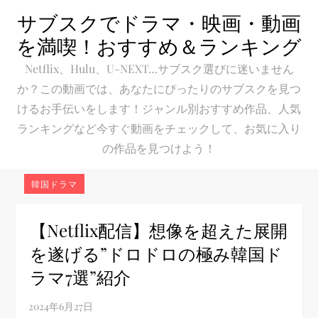
Skip
サブスクでドラマ・映画・動画
to
を満喫！おすすめ＆ランキング
content
Netflix、Hulu、U-NEXT…サブスク選びに迷いません
か？この動画では、あなたにぴったりのサブスクを見つ
けるお手伝いをします！ジャンル別おすすめ作品、人気
ランキングなど今すぐ動画をチェックして、お気に入り
の作品を見つけよう！
韓国ドラマ
【Netflix配信】想像を超えた展開
を遂げる”ドロドロの極み韓国ド
ラマ7選”紹介