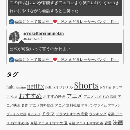
この作品はパパが有能すぎて面白いよな笑白い線引くやつき
れいにやりながら会話するとこ笑った
両親にとって娘は推し
｜私ときどきレッサーパンダ ｜Disney (
@rokettoreimunofan
2024-02-06
公式が可愛いって言うのかわよい
両親にとって娘は推し
｜私ときどきレッサーパンダ ｜Disney (
タグ
Shorts
netflix
hulu
netflixオリジナル
tvN
tvn ドラマ
lemino
おすすめ
アニメ
おすすめ映画
アニメ おすすめ 恋愛
ア
U-Next
ニメ映画 名作
アニメ無料動画
アニメ 無料視聴
アマゾンプライム
アマゾン
ドラマ
ドラマおすすめ 恋愛
ランキング
今期 アニ
プライム 映画
キムテリ
映画
メ おすすめ 冬
今期 アニメ おすすめ 夏
恋愛
今期 アニメ おすすめ 春