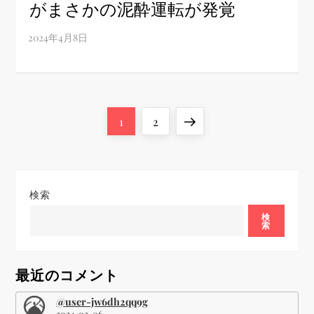
がまさかの泥酔運転が発覚
投
Page
Page
Next
1
2
稿
page
の
検索
ペ
検
索
ー
最近のコメント
ジ
@user-jw6dh2qq9g
2024-02-06