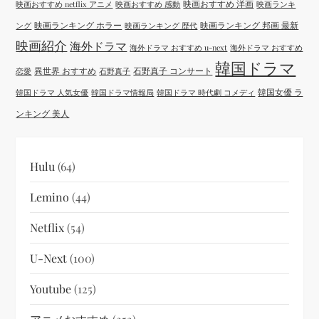
映画おすすめ 洋画
映画おすすめ netflix アニメ
映画おすすめ 感動
映画ランキ
映画ランキング ホラー
映画ランキング 邦画 最新
ング
映画ランキング 歴代
映画紹介
海外ドラマ
海外ドラマ おすすめ u-next
海外ドラマ おすすめ
韓国ドラマ
異世界 おすすめ
石野真子 コンサート
恋愛
石野真子
韓国女優 ラ
韓国ドラマ 人気女優
韓国ドラマ情報局
韓国ドラマ 時代劇 コメディ
ンキング 美人
Hulu
(64)
Lemino
(44)
Netflix
(54)
U-Next
(100)
Youtube
(125)