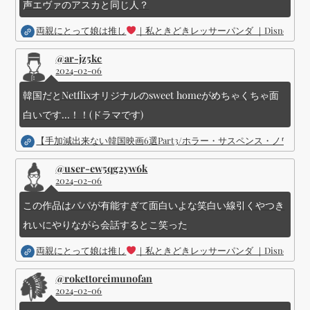
声エヴァのアスカと同じ人？
両親にとって娘は推し
｜私ときどきレッサーパンダ ｜Disney (
@ar-jz5kc
2024-02-06
韓国だとNetflixオリジナルのsweet homeがめちゃくちゃ面
白いです...！！(ドラマです)
【手加減出来ない韓国映画6選Part3/ホラー・サスペンス・ノワ
@user-ew5qg2yw6k
2024-02-06
この作品はパパが有能すぎて面白いよな笑白い線引くやつき
れいにやりながら会話するとこ笑った
両親にとって娘は推し
｜私ときどきレッサーパンダ ｜Disney (
@rokettoreimunofan
2024-02-06