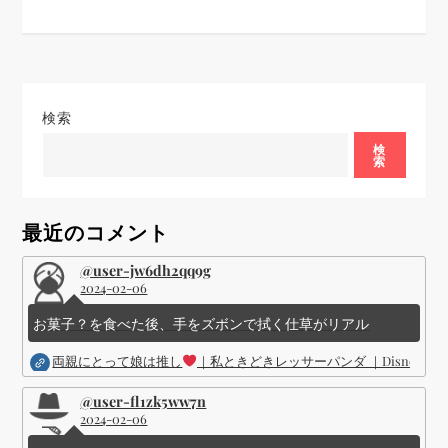
検索
検
索
最近のコメント
@user-jw6dh2qq9g
2024-02-06
お菓子？を食べた後、手をズボンで拭く仕草がリアル
両親にとって娘は推し
｜私ときどきレッサーパンダ ｜Disney (
@user-fl1zk5ww7n
2024-02-06