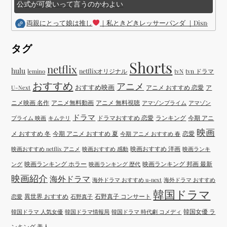
公式が可愛いって言うのかわよい
両親にとって娘は推し
｜私ときどきレッサーパンダ ｜Disney (
タグ
Shorts
netflix
hulu
netflixオリジナル
tvN
tvn ドラマ
lemino
おすすめ
アニメ
おすすめ映画
アニメ おすすめ 恋愛
ア
U-Next
ニメ映画 名作
アニメ無料動画
アニメ 無料視聴
アマゾンプライム
アマゾン
ドラマ
ドラマおすすめ 恋愛
ランキング
今期 アニ
プライム 映画
キムテリ
映画
メ おすすめ 冬
今期 アニメ おすすめ 夏
恋愛
今期 アニメ おすすめ 春
映画おすすめ 洋画
映画おすすめ netflix アニメ
映画おすすめ 感動
映画ランキ
映画ランキング ホラー
映画ランキング 邦画 最新
ング
映画ランキング 歴代
映画紹介
海外ドラマ
海外ドラマ おすすめ u-next
海外ドラマ おすすめ
韓国ドラマ
異世界 おすすめ
石野真子 コンサート
恋愛
石野真子
韓国女優 ラ
韓国ドラマ 人気女優
韓国ドラマ情報局
韓国ドラマ 時代劇 コメディ
ンキング 美人