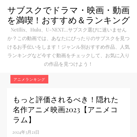
Skip
サブスクでドラマ・映画・動画
to
を満喫！おすすめ＆ランキング
content
Netflix、Hulu、U-NEXT…サブスク選びに迷いません
か？この動画では、あなたにぴったりのサブスクを見つ
けるお手伝いをします！ジャンル別おすすめ作品、人気
ランキングなど今すぐ動画をチェックして、お気に入り
の作品を見つけよう！
アニメランキング
もっと評価されるべき！隠れた
名作アニメ映画2023【アニメコ
ラム】