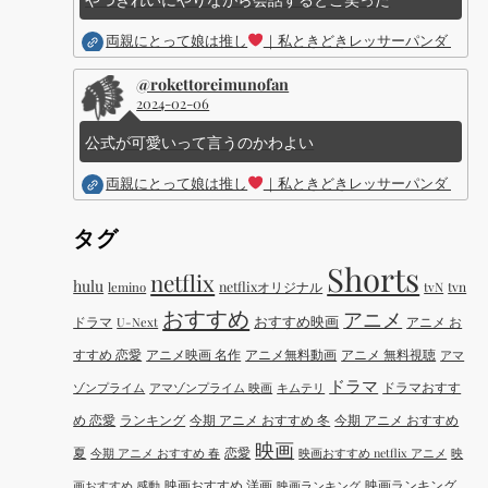
両親にとって娘は推し
｜私ときどきレッサーパンダ ｜Dis
@rokettoreimunofan
2024-02-06
公式が可愛いって言うのかわよい
両親にとって娘は推し
｜私ときどきレッサーパンダ ｜Dis
タグ
Shorts
netflix
hulu
netflixオリジナル
tvN
tvn
lemino
おすすめ
アニメ
おすすめ映画
ドラマ
アニメ お
U-Next
すすめ 恋愛
アニメ映画 名作
アニメ無料動画
アニメ 無料視聴
アマ
ドラマ
ドラマおすす
ゾンプライム
アマゾンプライム 映画
キムテリ
め 恋愛
ランキング
今期 アニメ おすすめ 冬
今期 アニメ おすすめ
映画
夏
恋愛
今期 アニメ おすすめ 春
映画おすすめ netflix アニメ
映
映画おすすめ 洋画
映画ランキング
画おすすめ 感動
映画ランキング