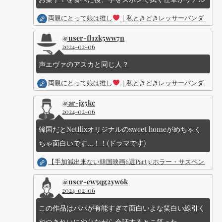
両親にとって娘は推し
｜私ときどきレッサーパンダ ｜Dis
@user-fl1zk5ww7n
2024-02-06
声エヴァのアスカと同じ人？
両親にとって娘は推し
｜私ときどきレッサーパンダ ｜Dis
@ar-jz5kc
2024-02-06
韓国だとNetflixオリジナルのsweet homeがめちゃく
ちゃ面白いです...！！(ドラマです)
【手加減出来ない韓国映画6選Part3/ホラー・サスペン
@user-ew5qg2yw6k
2024-02-06
この作品はパパが有能すぎて面白いよな笑白い線引く
やつきれいにやりながら会話するとこ笑った