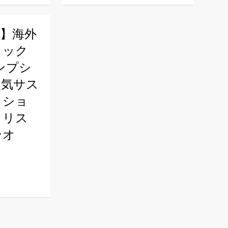
編】海外
ラック
ンプシ
人気サス
クショ
クリス
ンオ