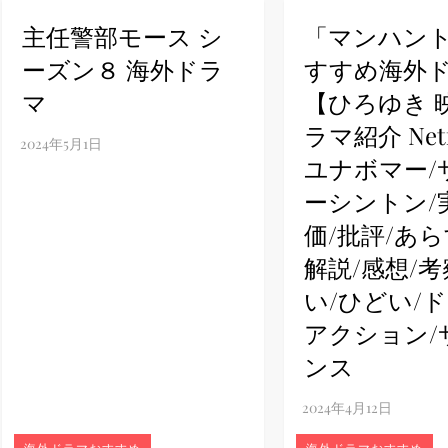
主任警部モース シ
「マンハン
ney (ディズニープラス）
ーズン８ 海外ドラ
すすめ海外
マ
【ひろゆき 
ラマ紹介 Netf
ユナボマー/
ney (ディズニープラス）
ーシントン/
価/批評/あら
解説/感想/考
い/ひどい/ド
アクション/
ンス