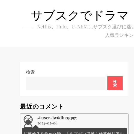
Skip
サブスクでドラマ
to
content
Netflix、Hulu、U-NEXT…サブ
人気ランキン
検索
検
索
最近のコメント
@user-jw6dh2qq9g
2024-02-06
お菓子？を食べた後、手をズボンで拭く仕草がリアル