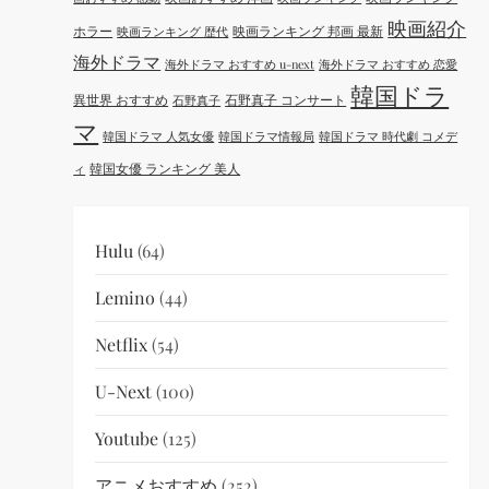
映画紹介
ホラー
映画ランキング 邦画 最新
映画ランキング 歴代
海外ドラマ
海外ドラマ おすすめ u-next
海外ドラマ おすすめ 恋愛
韓国ドラ
異世界 おすすめ
石野真子 コンサート
石野真子
マ
韓国ドラマ 人気女優
韓国ドラマ情報局
韓国ドラマ 時代劇 コメデ
韓国女優 ランキング 美人
ィ
Hulu
(64)
Lemino
(44)
Netflix
(54)
U-Next
(100)
Youtube
(125)
アニメおすすめ
(252)