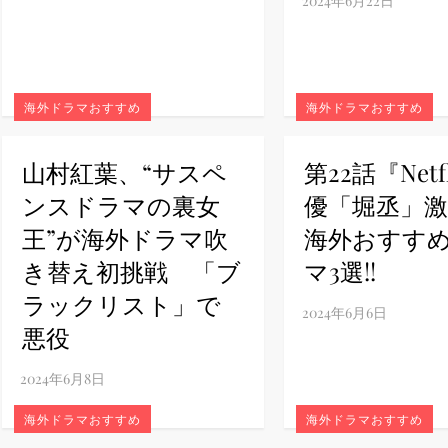
ney (ディズニープラス）
海外ドラマおすすめ
海外ドラマおすすめ
山村紅葉、“サスペ
第22話『Netf
ney (ディズニープラス）
ンスドラマの裏女
優「堀丞」激推
王”が海外ドラマ吹
海外おすす
き替え初挑戦 「ブ
マ3選!!
ラックリスト」で
ス・ノワール】韓国至上の《最凶の悪》が登場する韓国映画。
悪役
海外ドラマおすすめ
海外ドラマおすすめ