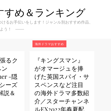
すすめ＆ランキング
クを見つけるお手伝いをします！ジャンル別おすすめ作品、
よう！
海外ドラマおすすめ
頑張るク
『キングスマン』
ペン
がオマージュを捧
ner -隠
げた英国スパイ・サ
 シーズ
スペンスなど注目
解説＆
の海外ドラマ多数紹
介／スターチャンネ
ルEX2022年春夏配