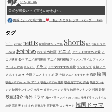
2024-02-06
公式が可愛いって言うのかわよい
両親にとって娘は推し
｜私ときどきレッサーパンダ ｜Disney (
タグ
Shorts
netflix
hulu
netflixオリジナル
tvN
tvn ドラマ
lemino
おすすめ
アニメ
おすすめ映画
アニメ おすすめ 恋愛
ア
U-Next
ニメ映画 名作
アニメ無料動画
アニメ 無料視聴
アマゾンプライム
アマゾン
ドラマ
ドラマおすすめ 恋愛
ランキング
今期 アニ
プライム 映画
キムテリ
映画
メ おすすめ 冬
今期 アニメ おすすめ 夏
恋愛
今期 アニメ おすすめ 春
映画おすすめ 洋画
映画おすすめ netflix アニメ
映画おすすめ 感動
映画ランキ
映画ランキング ホラー
映画ランキング 邦画 最新
ング
映画ランキング 歴代
映画紹介
海外ドラマ
海外ドラマ おすすめ u-next
海外ドラマ おすすめ
韓国ドラマ
異世界 おすすめ
石野真子 コンサート
恋愛
石野真子