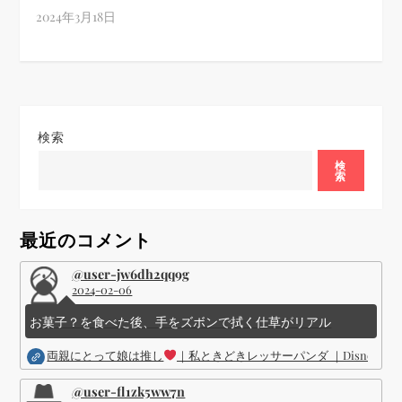
検索
検
索
最近のコメント
@user-jw6dh2qq9g
2024-02-06
お菓子？を食べた後、手をズボンで拭く仕草がリアル
両親にとって娘は推し
｜私ときどきレッサーパンダ ｜Disney (
@user-fl1zk5ww7n