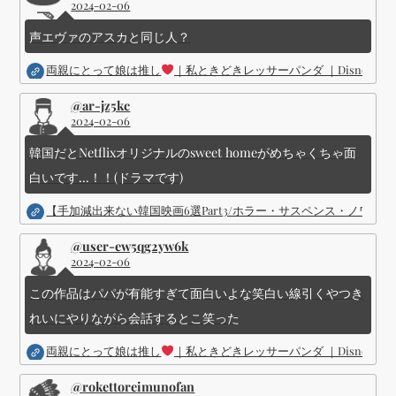
2024-02-06
声エヴァのアスカと同じ人？
両親にとって娘は推し
｜私ときどきレッサーパンダ ｜Disney (
@ar-jz5kc
2024-02-06
韓国だとNetflixオリジナルのsweet homeがめちゃくちゃ面
白いです...！！(ドラマです)
【手加減出来ない韓国映画6選Part3/ホラー・サスペンス・ノワ
@user-ew5qg2yw6k
2024-02-06
この作品はパパが有能すぎて面白いよな笑白い線引くやつき
れいにやりながら会話するとこ笑った
両親にとって娘は推し
｜私ときどきレッサーパンダ ｜Disney (
@rokettoreimunofan