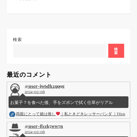
検索
検
索
最近のコメント
@user-jw6dh2qq9g
2024-02-06
お菓子？を食べた後、手をズボンで拭く仕草がリアル
両親にとって娘は推し
｜私ときどきレッサーパンダ ｜Disney (
@user-fl1zk5ww7n
2024-02-06