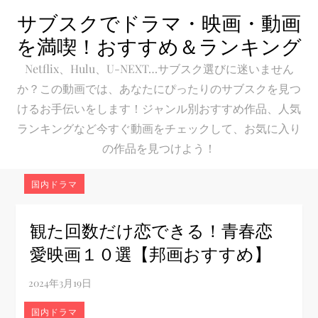
Skip
サブスクでドラマ・映画・動画
to
を満喫！おすすめ＆ランキング
content
Netflix、Hulu、U-NEXT…サブスク選びに迷いません
か？この動画では、あなたにぴったりのサブスクを見つ
けるお手伝いをします！ジャンル別おすすめ作品、人気
ランキングなど今すぐ動画をチェックして、お気に入り
の作品を見つけよう！
国内ドラマ
観た回数だけ恋できる！青春恋
愛映画１０選【邦画おすすめ】
国内ドラマ