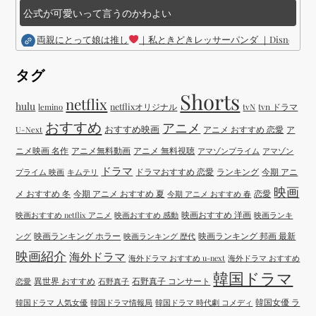
公式が可愛いって言うのかわよい
両親にとって娘は推し
｜私ときどきレッサーパンダ ｜Disney (
タグ
Shorts
netflix
hulu
netflixオリジナル
tvN
tvn ドラマ
lemino
おすすめ
アニメ
おすすめ映画
アニメ おすすめ 恋愛
ア
U-Next
ニメ映画 名作
アニメ無料動画
アニメ 無料視聴
アマゾンプライム
アマゾン
ドラマ
ドラマおすすめ 恋愛
ランキング
今期 アニ
プライム 映画
キムテリ
映画
メ おすすめ 冬
今期 アニメ おすすめ 夏
恋愛
今期 アニメ おすすめ 春
映画おすすめ 洋画
映画おすすめ netflix アニメ
映画おすすめ 感動
映画ランキ
映画ランキング ホラー
映画ランキング 邦画 最新
ング
映画ランキング 歴代
映画紹介
海外ドラマ
海外ドラマ おすすめ u-next
海外ドラマ おすすめ
韓国ドラマ
異世界 おすすめ
石野真子 コンサート
恋愛
石野真子
韓国女優 ラ
韓国ドラマ 人気女優
韓国ドラマ情報局
韓国ドラマ 時代劇 コメディ