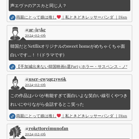
声エヴァのアスカと同じ人？
両親にとって娘は推し
｜私ときどきレッサーパンダ ｜Disney (
@ar-jz5kc
2024-02-06
韓国だとNetflixオリジナルのsweet homeがめちゃくちゃ面
白いです...！！(ドラマです)
【手加減出来ない韓国映画6選Part3/ホラー・サスペンス・ノワ
@user-ew5qg2yw6k
2024-02-06
この作品はパパが有能すぎて面白いよな笑白い線引くやつき
れいにやりながら会話するとこ笑った
両親にとって娘は推し
｜私ときどきレッサーパンダ ｜Disney (
@rokettoreimunofan
2024-02-06