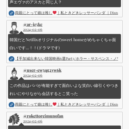
声エヴァのアスカと同じ人？
両親にとって娘は推し
｜私ときどきレッサーパンダ ｜Disney (
@ar-jz5kc
2024-02-06
韓国だとNetflixオリジナルのsweet homeがめちゃくちゃ面
白いです...！！(ドラマです)
【手加減出来ない韓国映画6選Part3/ホラー・サスペンス・ノワ
@user-ew5qg2yw6k
2024-02-06
この作品はパパが有能すぎて面白いよな笑白い線引くやつき
れいにやりながら会話するとこ笑った
両親にとって娘は推し
｜私ときどきレッサーパンダ ｜Disney (
@rokettoreimunofan
2024-02-06