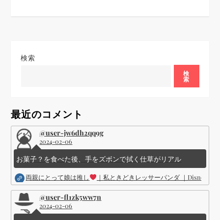
検索
検
索
最近のコメント
@user-jw6dh2qq9g
2024-02-06
お菓子？を食べた後、手をズボンで拭く仕草がリアル
両親にとって娘は推し
｜私ときどきレッサーパンダ ｜Disney (
@user-fl1zk5ww7n
2024-02-06