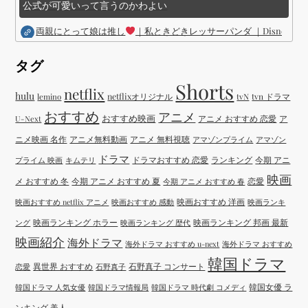
公式が可愛いって言うのかわよい
両親にとって娘は推し
｜私ときどきレッサーパンダ ｜Disney (
タグ
Shorts
netflix
hulu
netflixオリジナル
tvN
tvn ドラマ
lemino
おすすめ
アニメ
おすすめ映画
アニメ おすすめ 恋愛
ア
U-Next
ニメ映画 名作
アニメ無料動画
アニメ 無料視聴
アマゾンプライム
アマゾン
ドラマ
ドラマおすすめ 恋愛
ランキング
今期 アニ
プライム 映画
キムテリ
映画
メ おすすめ 冬
今期 アニメ おすすめ 夏
恋愛
今期 アニメ おすすめ 春
映画おすすめ 洋画
映画おすすめ netflix アニメ
映画おすすめ 感動
映画ランキ
映画ランキング ホラー
映画ランキング 邦画 最新
ング
映画ランキング 歴代
映画紹介
海外ドラマ
海外ドラマ おすすめ u-next
海外ドラマ おすすめ
韓国ドラマ
異世界 おすすめ
石野真子 コンサート
恋愛
石野真子
韓国女優 ラ
韓国ドラマ 人気女優
韓国ドラマ情報局
韓国ドラマ 時代劇 コメディ
ンキング 美人