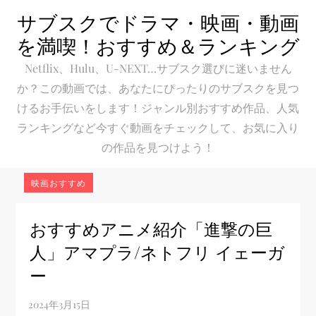
Skip
サブスクでドラマ・映画・動画
to
を満喫！おすすめ＆ランキング
content
Netflix、Hulu、U-NEXT…サブスク選びに迷いません
か？この動画では、あなたにぴったりのサブスクを見つ
けるお手伝いをします！ジャンル別おすすめ作品、人気
ランキングなど今すぐ動画をチェックして、お気に入り
の作品を見つけよう！
映画おすすめ
おすすめアニメ紹介「進撃の巨
人」アマプラ/ネトフリ イェーガ
ー