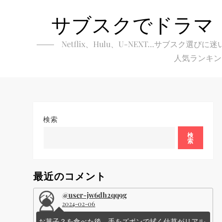
Skip
サブスクでドラマ
to
content
Netflix、Hulu、U-NEXT…サブ
人気ランキン
検索
検
索
最近のコメント
@user-jw6dh2qq9g
2024-02-06
お菓子？を食べた後、手をズボンで拭く仕草がリアル