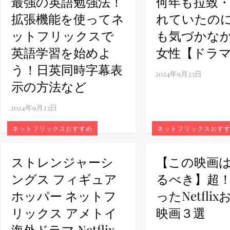
最強の英語勉強法！
何年も拉致
拡張機能を使ってネ
れていたの
ney (ディズニープラス）
ットフリックスで
も気づかな
英語学習を始めよ
女性【ドラ
う！日英同時字幕表
示の方法など
ney (ディズニープラス）
ネットフリックスおすすめ
ネットフリックスおす
ストレンジャーシ
【この映画
ングス フィギュア
るべき】超
ホッパー ネットフ
ったNetfli
リックス アメトイ
映画３選
海外ドラマ Netflix