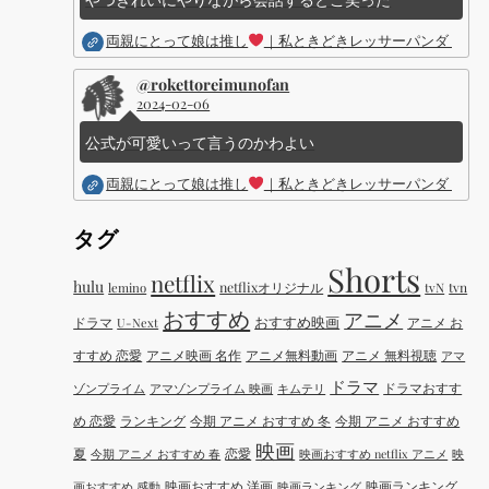
両親にとって娘は推し
｜私ときどきレッサーパンダ ｜Dis
@rokettoreimunofan
2024-02-06
公式が可愛いって言うのかわよい
両親にとって娘は推し
｜私ときどきレッサーパンダ ｜Dis
タグ
Shorts
netflix
hulu
netflixオリジナル
tvN
tvn
lemino
おすすめ
アニメ
おすすめ映画
ドラマ
アニメ お
U-Next
すすめ 恋愛
アニメ映画 名作
アニメ無料動画
アニメ 無料視聴
アマ
ドラマ
ドラマおすす
ゾンプライム
アマゾンプライム 映画
キムテリ
め 恋愛
ランキング
今期 アニメ おすすめ 冬
今期 アニメ おすすめ
映画
夏
恋愛
今期 アニメ おすすめ 春
映画おすすめ netflix アニメ
映
映画おすすめ 洋画
映画ランキング
画おすすめ 感動
映画ランキング