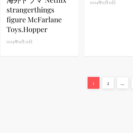
strangerthings
figure McFarlane
Toys.Hopper
投
Page
Page
1
2
…
稿
の
ペ