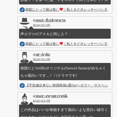
両親にとって娘は推し
｜私ときどきレッサーパンダ ｜Dis
@user-fl1zk5ww7n
2024-02-06
声エヴァのアスカと同じ人？
両親にとって娘は推し
｜私ときどきレッサーパンダ ｜Dis
@ar-jz5kc
2024-02-06
韓国だとNetflixオリジナルのsweet homeがめちゃく
ちゃ面白いです...！！(ドラマです)
【手加減出来ない韓国映画6選Part3/ホラー・サスペン
@user-ew5qg2yw6k
2024-02-06
この作品はパパが有能すぎて面白いよな笑白い線引く
やつきれいにやりながら会話するとこ笑った