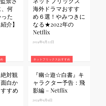
・監禁さ
ネットフリックス
に、何
海外ドラマおすす
かった
め６選！やみつきに
マ紹介】
なる★2022年の
Netflix
すめ
ネットフリックスおすすめ
は絶対観
『幽☆遊☆白書』キ
！面白か
ャラクター予告：飛
xおすすめ
影編 – Netflix