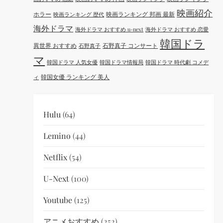
映画紹介
ホラー
映画ランキング 邦画 最新
映画ランキング 歴代
海外ドラマ
海外ドラマ おすすめ u-next
海外ドラマ おすすめ 恋愛
韓国ドラ
異世界 おすすめ
石野真子 コンサート
石野真子
マ
韓国ドラマ 人気女優
韓国ドラマ情報局
韓国ドラマ 時代劇 コメデ
韓国女優 ランキング 美人
ィ
Hulu
(64)
Lemino
(44)
Netflix
(54)
U-Next
(100)
Youtube
(125)
アニメおすすめ
(252)